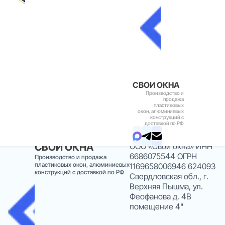
г. Среднеуральск, ул. Ленина, д. 1
пн-пт 9:00-17:30
СВОИ ОКНА
Производство и
продажа
пластиковых
окон, алюминиевых
конструкций с
доставкой по РФ
#
СВОИ ОКНА
ООО «Свои окна»
ИНН
6686075544
ОГРН
Производство и продажа
пластиковых окон, алюминиевых
1169658006946
624093
конструкций с доставкой по РФ
Свердловская обл., г.
Верхняя Пышма, ул.
Феофанова д. 4В
помещение 4"